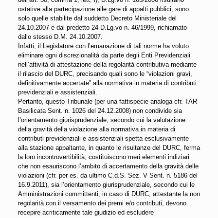
ostative alla partecipazione alle gare di appalti pubblici, sono
solo quelle stabilite dal suddetto Decreto Ministeriale del
24.10.2007 e dal predetto 24 D.Lg.vo n. 46/1999, richiamato
dallo stesso D.M. 24.10.2007.
Infatti, il Legislatore con l’emanazione di tali norme ha voluto
eliminare ogni discrezionalità da parte degli Enti Previdenziali
nell’attività di attestazione della regolarità contributiva mediante
il rilascio del DURC, precisando quali sono le “violazioni gravi,
definitivamente accertate” alla normativa in materia di contributi
previdenziali e assistenziali.
Pertanto, questo Tribunale (per una fattispecie analoga cfr. TAR
Basilicata Sent. n. 1026 del 24.12.2008) non condivide sia
l’orientamento giurisprudenziale, secondo cui la valutazione
della gravità della violazione alla normativa in materia di
contributi previdenziali e assistenziali spetta esclusivamente
alla stazione appaltante, in quanto le risultanze del DURC, ferma
la loro incontrovertibilità, costituiscono meri elementi indiziari
che non esauriscono l’ambito di accertamento della gravità delle
violazioni (cfr. per es. da ultimo C.d.S. Sez. V Sent. n. 5186 del
16.9.2011), sia l’orientamento giurisprudenziale, secondo cui le
Amministrazioni committenti, in caso di DURC, attestante la non
regolarità con il versamento dei premi e/o contributi, devono
recepire acriticamente tale giudizio ed escludere