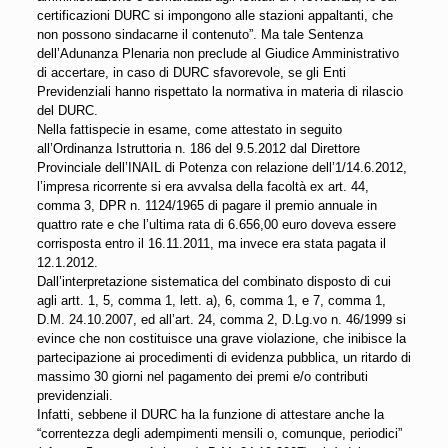
certificazioni DURC si impongono alle stazioni appaltanti, che
non possono sindacarne il contenuto”. Ma tale Sentenza
dell’Adunanza Plenaria non preclude al Giudice Amministrativo
di accertare, in caso di DURC sfavorevole, se gli Enti
Previdenziali hanno rispettato la normativa in materia di rilascio
del DURC.
Nella fattispecie in esame, come attestato in seguito
all’Ordinanza Istruttoria n. 186 del 9.5.2012 dal Direttore
Provinciale dell’INAIL di Potenza con relazione dell’1/14.6.2012,
l’impresa ricorrente si era avvalsa della facoltà ex art. 44,
comma 3, DPR n. 1124/1965 di pagare il premio annuale in
quattro rate e che l’ultima rata di 6.656,00 euro doveva essere
corrisposta entro il 16.11.2011, ma invece era stata pagata il
12.1.2012.
Dall’interpretazione sistematica del combinato disposto di cui
agli artt. 1, 5, comma 1, lett. a), 6, comma 1, e 7, comma 1,
D.M. 24.10.2007, ed all’art. 24, comma 2, D.Lg.vo n. 46/1999 si
evince che non costituisce una grave violazione, che inibisce la
partecipazione ai procedimenti di evidenza pubblica, un ritardo di
massimo 30 giorni nel pagamento dei premi e/o contributi
previdenziali.
Infatti, sebbene il DURC ha la funzione di attestare anche la
“correntezza degli adempimenti mensili o, comunque, periodici”