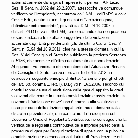
automaticamente dalla gara l’impresa (cfr. per es. TAR Lazio
Sez. II Sent. n. 1662 del 23.2.2007), attesocchè va comunque
verificato se l’irregolarità, riscontrata dall’INAIL, dall’INPS o dalle
Casse Edili, rientra in uno di quei casi di “violazioni gravi,
definitivamente accertate”, previsti dal D.M. 24.10.2007 o
dall’art. 24 D.Lg.vo n. 46/1999, fermo restando che non possono
essere sindacate le risultanze oggettive delle violazioni,
accertate dagli Enti previdenziali (cfr. da ultimo C.d.S. Sez. V
Sent. n. 5194 del 16.9.2011, cioè nella stessa giornata in cui la
Sez. V del Consiglio di Stato ha pubblicato la predetta Sentenza
n. 5186, che aderisce all’altro orientamento giurisprudenziale).
Al riguardo, va precisato che recentemente l’Adunanza Plenaria
del Consiglio di Stato con Sentenza n. 8 del 4.5.2012 ha
espresso il seguente principio di diritto: “ai sensi e per gli effetti
dell’art. 38, comma 1, lett. i), D.Lg.vo n. 163/2006, secondo cui
costituiscono causa di esclusione dalle gare di appalto le gravi
violazioni alle norme in materia previdenziale e assistenziale, la
nozione di “violazione grave” non è rimessa alla valutazione
caso per caso della stazione appaltante, ma si desume dalla
disciplina previdenziale, e in particolare dalla disciplina del
Documento Unico di Regolarità Contributiva; ne consegue che la
verifica della regolarità contributiva delle imprese partecipanti a
procedure di gara per l’aggiudicazione di appalti con la pubblica
amministrazione è demandata agli Istituti di Previdenza, le cui