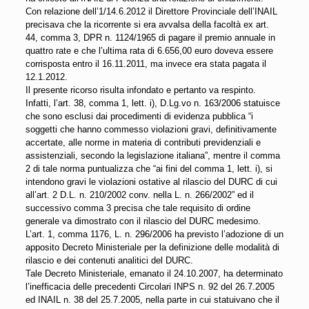
Con relazione dell’1/14.6.2012 il Direttore Provinciale dell’INAIL
precisava che la ricorrente si era avvalsa della facoltà ex art.
44, comma 3, DPR n. 1124/1965 di pagare il premio annuale in
quattro rate e che l’ultima rata di 6.656,00 euro doveva essere
corrisposta entro il 16.11.2011, ma invece era stata pagata il
12.1.2012.
Il presente ricorso risulta infondato e pertanto va respinto.
Infatti, l’art. 38, comma 1, lett. i), D.Lg.vo n. 163/2006 statuisce
che sono esclusi dai procedimenti di evidenza pubblica “i
soggetti che hanno commesso violazioni gravi, definitivamente
accertate, alle norme in materia di contributi previdenziali e
assistenziali, secondo la legislazione italiana”, mentre il comma
2 di tale norma puntualizza che “ai fini del comma 1, lett. i), si
intendono gravi le violazioni ostative al rilascio del DURC di cui
all’art. 2 D.L. n. 210/2002 conv. nella L. n. 266/2002” ed il
successivo comma 3 precisa che tale requisito di ordine
generale va dimostrato con il rilascio del DURC medesimo.
L’art. 1, comma 1176, L. n. 296/2006 ha previsto l’adozione di un
apposito Decreto Ministeriale per la definizione delle modalità di
rilascio e dei contenuti analitici del DURC.
Tale Decreto Ministeriale, emanato il 24.10.2007, ha determinato
l’inefficacia delle precedenti Circolari INPS n. 92 del 26.7.2005
ed INAIL n. 38 del 25.7.2005, nella parte in cui statuivano che il