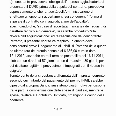
b) nonostante prevedeva l’obbligo dell’impresa aggiudicataria di
presentare il DURC prima della stipula del contratto, prevedeva
espressamente anche la facoltà dell’Amministrazione di
effettuare gli opportuni accertamenti sui concorrenti”, “prima di
stipulare il contratto con l’aggiudicatario dell’appalto”,
specificando che, “in caso di accertata mancanza dei requisiti di
carattere tecnico e/o generale”, si sarebbe proceduto “alla
revoca dell’aggiudicazione” ed “all’esclusione del concorrente”.
Pertanto, il presente ricorso va respinto, in quanto deve
considerarsi grave il pagamento all’INAIL di Potenza della quarta
ed ultima rata del premio annuale di 6.656,00 euro in data
12.1.2012, anzicchè entro il termine prestabilito del 16.11.2011,
cioè con un ritardo di 57 giorni, e non di massimo 30 giorni, per
cui risultano legittimi i provvedimenti impugnati con il ricorso in
epigrafe.
Tenuto conto della circostanza affermata dall’impresa ricorrente,
secondo cui il ritardo del pagamento del premio INAIL sarebbe
dipeso dalla propria Banca, sussistono giusti motivi per disporre
tra le parti la compensazione delle spese di giudizio, mentre le
spese, relative al Contributo Unificato, rimangono a carico della
ricorrente.
P. Q. M.