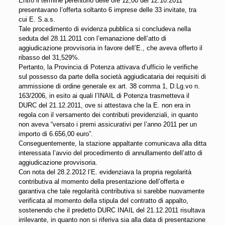
Entro il termine perentorio delle ore 12,00 del 12.10.2011
presentavano l’offerta soltanto 6 imprese delle 33 invitate, tra
cui E. S.a.s.
Tale procedimento di evidenza pubblica si concludeva nella
seduta del 28.11.2011 con l’emanazione dell’atto di
aggiudicazione provvisoria in favore dell’E., che aveva offerto il
ribasso del 31,529%.
Pertanto, la Provincia di Potenza attivava d’ufficio le verifiche
sul possesso da parte della società aggiudicataria dei requisiti di
ammissione di ordine generale ex art. 38 comma 1, D.Lg.vo n.
163/2006, in esito ai quali l’INAIL di Potenza trasmetteva il
DURC del 21.12.2011, ove si attestava che la E. non era in
regola con il versamento dei contributi previdenziali, in quanto
non aveva “versato i premi assicurativi per l’anno 2011 per un
importo di 6.656,00 euro”.
Conseguentemente, la stazione appaltante comunicava alla ditta
interessata l’avvio del procedimento di annullamento dell’atto di
aggiudicazione provvisoria.
Con nota del 28.2.2012 l’E. evidenziava la propria regolarità
contributiva al momento della presentazione dell’offerta e
garantiva che tale regolarità contributiva si sarebbe nuovamente
verificata al momento della stipula del contratto di appalto,
sostenendo che il predetto DURC INAIL del 21.12.2011 risultava
irrilevante, in quanto non si riferiva sia alla data di presentazione