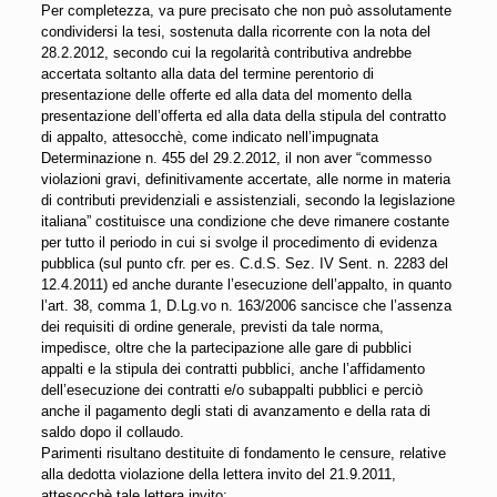
Per completezza, va pure precisato che non può assolutamente
condividersi la tesi, sostenuta dalla ricorrente con la nota del
28.2.2012, secondo cui la regolarità contributiva andrebbe
accertata soltanto alla data del termine perentorio di
presentazione delle offerte ed alla data del momento della
presentazione dell’offerta ed alla data della stipula del contratto
di appalto, attesocchè, come indicato nell’impugnata
Determinazione n. 455 del 29.2.2012, il non aver “commesso
violazioni gravi, definitivamente accertate, alle norme in materia
di contributi previdenziali e assistenziali, secondo la legislazione
italiana” costituisce una condizione che deve rimanere costante
per tutto il periodo in cui si svolge il procedimento di evidenza
pubblica (sul punto cfr. per es. C.d.S. Sez. IV Sent. n. 2283 del
12.4.2011) ed anche durante l’esecuzione dell’appalto, in quanto
l’art. 38, comma 1, D.Lg.vo n. 163/2006 sancisce che l’assenza
dei requisiti di ordine generale, previsti da tale norma,
impedisce, oltre che la partecipazione alle gare di pubblici
appalti e la stipula dei contratti pubblici, anche l’affidamento
dell’esecuzione dei contratti e/o subappalti pubblici e perciò
anche il pagamento degli stati di avanzamento e della rata di
saldo dopo il collaudo.
Parimenti risultano destituite di fondamento le censure, relative
alla dedotta violazione della lettera invito del 21.9.2011,
attesocchè tale lettera invito: