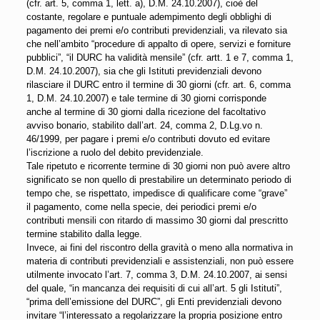
(cfr. art. 5, comma 1, lett. a), D.M. 24.10.2007), cioè del
costante, regolare e puntuale adempimento degli obblighi di
pagamento dei premi e/o contributi previdenziali, va rilevato sia
che nell’ambito “procedure di appalto di opere, servizi e forniture
pubblici”, “il DURC ha validità mensile” (cfr. artt. 1 e 7, comma 1,
D.M. 24.10.2007), sia che gli Istituti previdenziali devono
rilasciare il DURC entro il termine di 30 giorni (cfr. art. 6, comma
1, D.M. 24.10.2007) e tale termine di 30 giorni corrisponde
anche al termine di 30 giorni dalla ricezione del facoltativo
avviso bonario, stabilito dall’art. 24, comma 2, D.Lg.vo n.
46/1999, per pagare i premi e/o contributi dovuto ed evitare
l’iscrizione a ruolo del debito previdenziale.
Tale ripetuto e ricorrente termine di 30 giorni non può avere altro
significato se non quello di prestabilire un determinato periodo di
tempo che, se rispettato, impedisce di qualificare come “grave”
il pagamento, come nella specie, dei periodici premi e/o
contributi mensili con ritardo di massimo 30 giorni dal prescritto
termine stabilito dalla legge.
Invece, ai fini del riscontro della gravità o meno alla normativa in
materia di contributi previdenziali e assistenziali, non può essere
utilmente invocato l’art. 7, comma 3, D.M. 24.10.2007, ai sensi
del quale, “in mancanza dei requisiti di cui all’art. 5 gli Istituti”,
“prima dell’emissione del DURC”, gli Enti previdenziali devono
invitare “l’interessato a regolarizzare la propria posizione entro