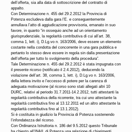
dell’offerta, sia alla data di sottoscrizione del contratto di
appalto.
Con Determinazione n. 455 del 29.2.2012 la Provincia di
Potenza escludeva dalla gara l’E. e conseguentemente
annullava l’atto di aggiudicazione provvisoria, emanato in suo
favore, in quanto “in ossequio anche ad un orientamento
giurisprudenziale, la regolarità contributiva di cui all’art. 38,
comma 1, lett. i), D.Lg.vo n. 163/2006, deve essere un elemento
costante nella condotta del concorrente in una gara pubblica e
pertanto lo stesso deve essere in regola sin dalla presentazione
dell’offerta per tutto lo svolgimento della procedura”.
Tale Determinazione n. 455 del 29.2.2012 è stata impugnata con
il presente ricorso (notificato il 2.4.2012), deducendo la
violazione dell’art. 38, comma 1, lett. i), D.Lg.vo n. 163/2006,
della lettera invito e l’eccesso di potere per la carenza di
adeguata motivazione (al ricorso sono stati allegati altri 10
DURC, relativi al periodo 31.7.2011-14.2.2012, tutti attestanti la
regolarità contributiva della ricorrente, tra cui uno attestante la
regolarità contributiva fino al 13.12.2011 ed un altro attestante la
regolarità contributiva fino al 13.1.2012).
Si è costituita in giudizio la Provincia di Potenza sostenendo
l’infondatezza del ricorso.
Con Ordinanza Istruttoria n. 186 del 9.5.2012 questo Tribunale
ha chiesto all’INAIL di Potenza una relazione di chiarimenti.