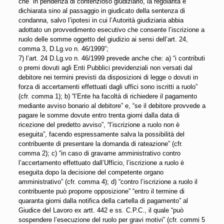
che “in pendenza di contenzioso giudiziario, la regolarità è
dichiarata sino al passaggio in giudicato della sentenza di
condanna, salvo l’ipotesi in cui l’Autorità giudiziaria abbia
adottato un provvedimento esecutivo che consente l’iscrizione a
ruolo delle somme oggetto del giudizio ai sensi dell’art. 24,
comma 3, D.Lg.vo n. 46/1999”;
7) l’art. 24 D.Lg.vo n. 46/1999 prevede anche che: a) “i contributi
o premi dovuti agli Enti Pubblici previdenziali non versati dal
debitore nei termini previsti da disposizioni di legge o dovuti in
forza di accertamenti effettuati dagli uffici sono iscritti a ruolo”
(cfr. comma 1); b) “l’Ente ha facoltà di richiedere il pagamento
mediante avviso bonario al debitore” e, “se il debitore provvede a
pagare le somme dovute entro trenta giorni dalla data di
ricezione del predetto avviso”, “l’iscrizione a ruolo non è
eseguita”, facendo espressamente salva la possibilità del
contribuente di presentare la domanda di rateazione” (cfr.
comma 2); c) “in caso di gravame amministrativo contro
l’accertamento effettuato dall’Ufficio, l’iscrizione a ruolo è
eseguita dopo la decisione del competente organo
amministrativo” (cfr. comma 4); d) “contro l’iscrizione a ruolo il
contribuente può proporre opposizione” “entro il termine di
quaranta giorni dalla notifica della cartella di pagamento” al
Giudice del Lavoro ex artt. 442 e ss. C.P.C., il quale “può
sospendere l’esecuzione del ruolo per gravi motivi” (cfr. commi 5