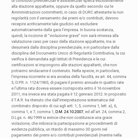
di contributi previdenziali e assistenziali spetta esclusivamente
alla stazione appaltante, oppure da quello secondo cui le
Amministrazioni committenti, in caso di DURC attestante la non
regolarità con il versamento dei premi e/o contributi, devono
recepire acriticamente tale giudizio ed escludere
automaticamente dalla gara l’impresa. In buona sostanza,
quindi, la nozione di “violazione grave” non sarà rimessa alla
valutazione caso per caso della stazione appaltante, ma si
desumerà dalla disciplina previdenziale, e in particolare dalla
disciplina del Documento Unico di Regolarità Contributiva, la cui
verifica è demandata agli Istituti di Previdenza e le cui
certificazioni si impongono alle stazioni appaltanti, che non
potranno sindacarne il contenuto. Nella specie, in particolare,
l’impresa ricorrente si era avvalsa della facoltà, ex art. 44, comma
3, D.P.R. n. 1124/1965, di pagare il premio annuale in quattro rate
e l’ultima rata doveva essere corrisposta entro il 16 novembre
2011, ma invece era stata pagata il 12 gennaio 2012. In proposito
il T.A.R. ha ritenuto che dall’interpretazione sistematica del
combinato disposto di cui agli artt. 1, 5, comma 1, lett. a), 6,
comma 1, e 7, comma 1,
D.M. 2
4.10.2007
, ed all’art. 24, comma 2,
D.Lgs. n. 46/1999 si evince che non costituisce una grave
violazione, che inibisce la partecipazione ai procedimenti di
evidenza pubblica, un ritardo di massimo 30 giorni nel
pagamento dei premi e/o contributi previdenziali (mentre nella