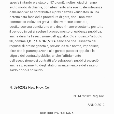
specie il ritardo era stato di 57 giorni). Inoltre i giudici hanno
avuto modo di chiarire, con riferimento alla eventuale irrilevanza
delle insolvenze contributive e previdenziali verificatesi in una
determinata fase della procedura di gara, che il non aver
commesso violazioni gravi, definitivamente accertate,
costituisce una condizione che deve rimanere costante per tutto
il periodo in cui si svolge il procedimento di evidenza pubblica,
anche durante l’esecuzione dell’appalto. Ciò in quanto l’articolo
38, comma 1,
D.Lgs. n. 16
3/2006
sancisce che l’assenza dei
requisiti di ordine generale, previsti da tale norma, impedisce,
oltre che la partecipazione alle gare di pubblici appalti e la
stipula dei contratti pubblici, anche l’affidamento
dell’esecuzione dei contratti e/o subappalti pubblici e perciò
anche il pagamento degli stati di avanzamento e della rata di
saldo dopo il collaudo.
i
N. 324/2012 Reg. Prov. Coll.
N. 147/2012 Reg. Ric.
ANNO 2012
REPUBBLICA ITALIANA