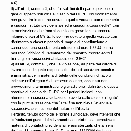
e 6);
8) all’art. 8, comma 3, che, “ai soli fini della partecipazione a
gare di appalto non osta al rilascio del DURC uno scostamento
non grave tra le somme dovute e quelle versate, con riferimento
a ciascun Istituto previdenziale ed a ciascuna Cassa edile”, con
la precisazione che “non si considera grave lo scostamento
inferiore o pari al 5% tra le somme dovute e quelle versate con
riferimento a ciascun periodo di paga o di contribuzione o,
comunque, uno scostamento inferiore ad euro 100,00, fermo
restando l’obbligo di versamento del predetto importo entro i
trenta giorni successivi al rilascio del DURC”;
9) all’art. 9, comma 1, che “la violazione, da parte del datore di
lavoro o del dirigente responsabile, delle disposizioni penali e
amministrative in materia di tutela delle condizioni di lavoro
indicate nell’allegato A al presente decreto, accertata con
provvedimenti amministrativi o giurisdizionali definitivi, è causa
ostativa al rilascio del DURC per i periodi indicati, con
riferimento a ciascuna violazione prevista dallo stesso allegato”,
con la puntualizzazione che “a tal fine non rileva l’eventuale
successiva sostituzione dell’autore dell’illecito”.
Pertanto, tenuto conto delle norme suindicate, deve ritenersi che
le “violazioni gravi, definitivamente accertate” alla normativa in
materia di contributi previdenziali e assistenziali, che ai sensi
dell’art. 38, comma 1, lett. i), D.Lg.vo n. 163/2006 risultano