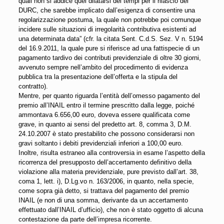
quali non si addice quel dilatarsi dei tempi per il rilascio del
DURC, che sarebbe implicato dall’esigenza di consentire una
regolarizzazione postuma, la quale non potrebbe poi comunque
incidere sulle situazioni di irregolarità contributiva esistenti ad
una determinata data” (cfr. la citata Sent. C.d.S. Sez. V n. 5194
del 16.9.2011, la quale pure si riferisce ad una fattispecie di un
pagamento tardivo dei contributi previdenziale di oltre 30 giorni,
avvenuto sempre nell’ambito del procedimento di evidenza
pubblica tra la presentazione dell’offerta e la stipula del
contratto).
Mentre, per quanto riguarda l’entità dell’omesso pagamento del
premio all’INAIL entro il termine prescritto dalla legge, poiché
ammontava 6.656,00 euro, doveva essere qualificata come
grave, in quanto ai sensi del predetto art. 8, comma 3, D.M.
24.10.2007 è stato prestabilito che possono considerarsi non
gravi soltanto i debiti previdenziali inferiori a 100,00 euro.
Inoltre, risulta estraneo alla controversia in esame l’aspetto della
ricorrenza del presupposto dell’accertamento definitivo della
violazione alla materia previdenziale, pure previsto dall’art. 38,
coma 1, lett. i), D.Lg.vo n. 163/2006, in quanto, nella specie,
come sopra già detto, si trattava del pagamento del premio
INAIL (e non di una somma, derivante da un accertamento
effettuato dall’INAIL d’ufficio), che non è stato oggetto di alcuna
contestazione da parte dell’impresa ricorrente.