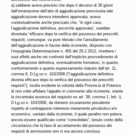
a) sebbene aveva previsto che dopo il decorso di 30 giorni
dall’emanazione dell’atto di aggiudicazione provvisoria tale
aggiudicazione doveva intendersi approvata, aveva
contestualmente anche precisato che, “in ogni caso,
l’aggiudicazione definitiva, ancorchè approvata”, sarebbe
diventata “efficace dopo la verifica del possesso dei prescritti
requisiti; comunque, va pure rilevato che l’annullamento
dell’aggiudicazione in favore della ricorrente, disposto con
l’impugnata Determinazione n. 455 del 29.2.2012, riverbera i
suoi effetti anche nei confronti dell’implicito provvedimento di
aggiudicazione definitiva, eventualmente formatosi, in quanto,
conformemente a quanto espressamente statuito dall’art. 11,
comma 8, D.Lg.vo n. 163/2006 (“l’aggiudicazione definitiva
diventa efficace dopo la verifica del possesso dei prescritti
requisiti”), risulta evidente la volontà della Provincia di Potenza
di non voler affidare l’appalto in commento alla ricorrente, stante
la riscontrata assenza del requisito ex art. 38, comma 1, lett. i),
D.Lg.vo n. 163/2006, da ritenersi sicuramente prevalente
rispetto al contrapposto interesse meramente privatistico e/o
economico, vantato dalla ricorrente, il quale peraltro non poteva
ancora essere qualificato come “consolidato”, tenuto conto della
circostanza che la fase di accertamento del possesso dei
requisiti di ammissione non si era ancora conclusa;