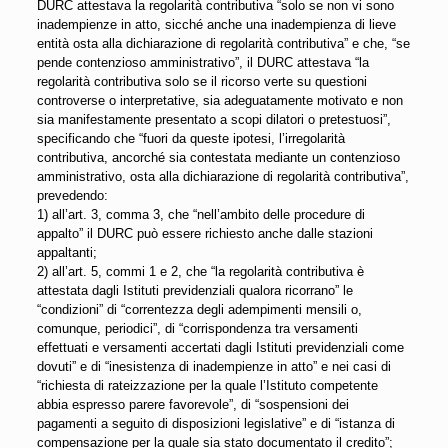
DURC attestava la regolarità contributiva “solo se non vi sono
inadempienze in atto, sicché anche una inadempienza di lieve
entità osta alla dichiarazione di regolarità contributiva” e che, “se
pende contenzioso amministrativo”, il DURC attestava “la
regolarità contributiva solo se il ricorso verte su questioni
controverse o interpretative, sia adeguatamente motivato e non
sia manifestamente presentato a scopi dilatori o pretestuosi”,
specificando che “fuori da queste ipotesi, l’irregolarità
contributiva, ancorché sia contestata mediante un contenzioso
amministrativo, osta alla dichiarazione di regolarità contributiva”,
prevedendo:
1) all’art. 3, comma 3, che “nell’ambito delle procedure di
appalto” il DURC può essere richiesto anche dalle stazioni
appaltanti;
2) all’art. 5, commi 1 e 2, che “la regolarità contributiva è
attestata dagli Istituti previdenziali qualora ricorrano” le
“condizioni” di “correntezza degli adempimenti mensili o,
comunque, periodici”, di “corrispondenza tra versamenti
effettuati e versamenti accertati dagli Istituti previdenziali come
dovuti” e di “inesistenza di inadempienze in atto” e nei casi di
“richiesta di rateizzazione per la quale l’Istituto competente
abbia espresso parere favorevole”, di “sospensioni dei
pagamenti a seguito di disposizioni legislative” e di “istanza di
compensazione per la quale sia stato documentato il credito”;