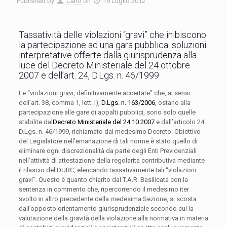
Published by
Carlo
on
19 Luglio 2012
Tassatività delle violazioni “gravi” che inibiscono
la partecipazione ad una gara pubblica: soluzioni
interpretative offerte dalla giurisprudenza alla
luce del Decreto Ministeriale del 24 ottobre
2007 e dell’art. 24, D.Lgs. n. 46/1999.
Le “violazioni gravi, definitivamente accertate” che, ai sensi
dell’art. 38, comma 1, lett. i),
D.Lgs. n.
163/2006
, ostano alla
partecipazione alle gare di appalti pubblici, sono solo quelle
stabilite dal
Decreto Ministeriale
del 24.10.2007
e dall’articolo 24
D.Lgs. n. 46/1999, richiamato dal medesimo Decreto. Obiettivo
del Legislatore nell’emanazione di tali norme è stato quello di
eliminare ogni discrezionalità da parte degli Enti Previdenziali
nell’attività di attestazione della regolarità contributiva mediante
il rilascio del DURC, elencando tassativamente tali “violazioni
gravi”. Questo è quanto chiarito dal T.A.R. Basilicata con la
sentenza in commento che, ripercorrendo il medesimo iter
svolto in altro precedente della medesima Sezione, si scosta
dall’opposto orientamento giurisprudenziale secondo cui la
valutazione della gravità della violazione alla normativa in materia