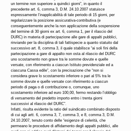
un termine non superiore a quindici giorni”, in quanto il
precedente art. 6, comma 3, D.M. 24.10.2007 statuisce
espressamente l’inapplicabilità di tale periodo di 15 giorni, per
regolarizzare la posizione assicurativa-contributiva (e
conseguentemente anche la non applicazione della sospensione
del termine di 30 giorni ex art. 6, comma 1, per il rilascio del
DURC) in materia di partecipazione alle gare di appalti pubblici,
rinviando per la disciplina di tali fattispecie a quanto statuito dal
successivo art. 8, comma 3, il quale stabilisce “ai soli fini della
partecipazione a gare di appalto non osta al rilascio del DURC
uno scostamento non grave tra le somme dovute e quelle
versate, con riferimento a ciascun Istituto previdenziale ed a
ciascuna Cassa edile”, con la precisazione che “non si
considera grave lo scostamento inferiore o pari al 5% tra le
somme dovute e quelle versate con riferimento a ciascun
periodo di paga o di contribuzione o, comunque, uno
scostamento inferiore ad euro 100,00, fermo restando l’obbligo
di versamento del predetto importo entro i trenta giorni
successivi al rilascio del DURC”.
Infatti, risulta evidente la ratio del suindicato combinato disposto
di cui agli artt. 6, comma 3, 7, comma 3, e 8, comma 3, D.M.
24.10.2007, tenuto conto delle “esigenze di celerità, che
permeano le procedure di affidamento degli appalti pubblici, alle