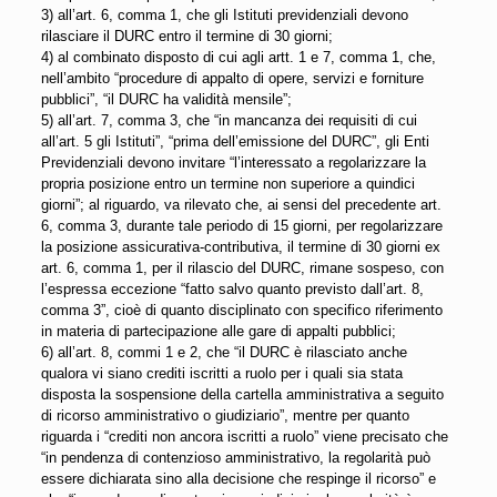
3) all’art. 6, comma 1, che gli Istituti previdenziali devono
rilasciare il DURC entro il termine di 30 giorni;
4) al combinato disposto di cui agli artt. 1 e 7, comma 1, che,
nell’ambito “procedure di appalto di opere, servizi e forniture
pubblici”, “il DURC ha validità mensile”;
5) all’art. 7, comma 3, che “in mancanza dei requisiti di cui
all’art. 5 gli Istituti”, “prima dell’emissione del DURC”, gli Enti
Previdenziali devono invitare “l’interessato a regolarizzare la
propria posizione entro un termine non superiore a quindici
giorni”; al riguardo, va rilevato che, ai sensi del precedente art.
6, comma 3, durante tale periodo di 15 giorni, per regolarizzare
la posizione assicurativa-contributiva, il termine di 30 giorni ex
art. 6, comma 1, per il rilascio del DURC, rimane sospeso, con
l’espressa eccezione “fatto salvo quanto previsto dall’art. 8,
comma 3”, cioè di quanto disciplinato con specifico riferimento
in materia di partecipazione alle gare di appalti pubblici;
6) all’art. 8, commi 1 e 2, che “il DURC è rilasciato anche
qualora vi siano crediti iscritti a ruolo per i quali sia stata
disposta la sospensione della cartella amministrativa a seguito
di ricorso amministrativo o giudiziario”, mentre per quanto
riguarda i “crediti non ancora iscritti a ruolo” viene precisato che
“in pendenza di contenzioso amministrativo, la regolarità può
essere dichiarata sino alla decisione che respinge il ricorso” e