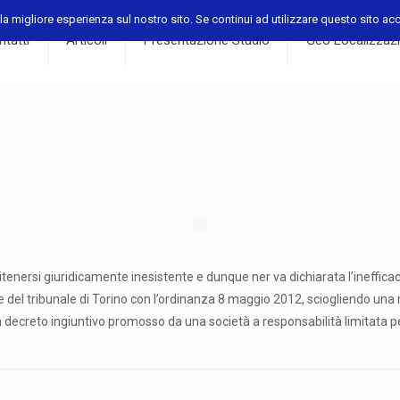
a migliore esperienza sul nostro sito. Se continui ad utilizzare questo sito acco
tatti
Articoli
Presentazione Studio
Geo Localizzaz
ritenersi giuridicamente inesistente e dunque ner va dichiarata l’inefficaci
vile del tribunale di Torino con l’ordinanza 8 maggio 2012, sciogliendo u
n decreto ingiuntivo promosso da una società a responsabilità limitata pe