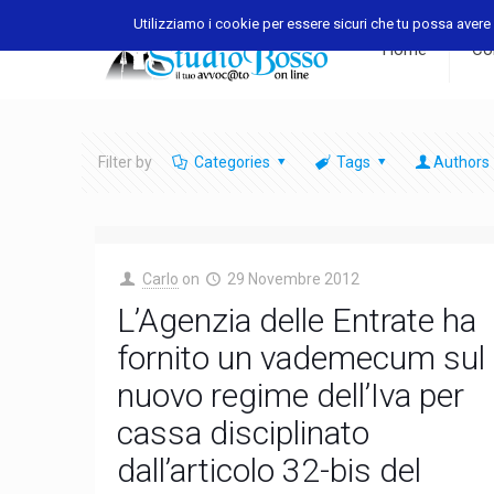
Utilizziamo i cookie per essere sicuri che tu possa avere l
Home
Con
Filter by
Categories
Tags
Authors
Carlo
on
29 Novembre 2012
L’Agenzia delle Entrate ha
fornito un vademecum sul
nuovo regime dell’Iva per
cassa disciplinato
dall’articolo 32-bis del