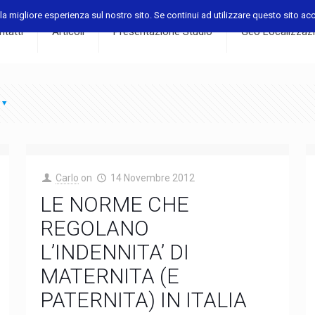
a migliore esperienza sul nostro sito. Se continui ad utilizzare questo sito acco
tatti
Articoli
Presentazione Studio
Geo Localizzaz
Carlo
on
14 Novembre 2012
LE NORME CHE
REGOLANO
L’INDENNITA’ DI
MATERNITA (E
PATERNITA) IN ITALIA